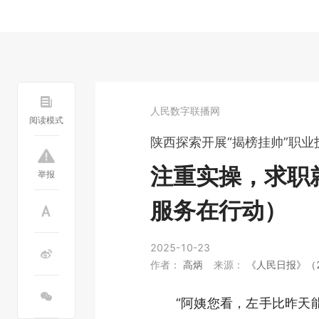
人民数字联播网
阅读模式
陕西探索开展“揭榜挂帅”职业
注重实操，求职
举报
服务在行动）
2025-10-23
作者：
高炳
来源：
《人民日报》（20
“阿姨您看，左手比昨天