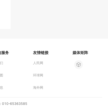
与服务
友情链接
媒体矩阵
们
人民网
图
环球网
息
海外网
10-65363585